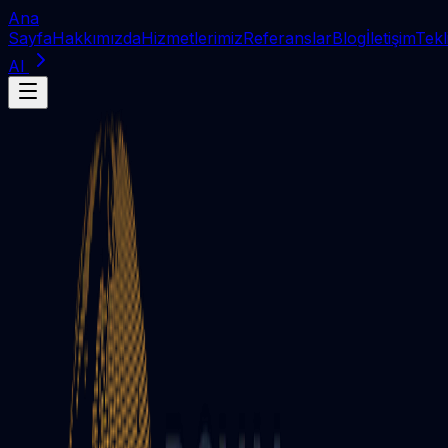
Ana
Sayfa
Hakkımızda
Hizmetlerimiz
Referanslar
Blog
İletişim
Tekl
Al