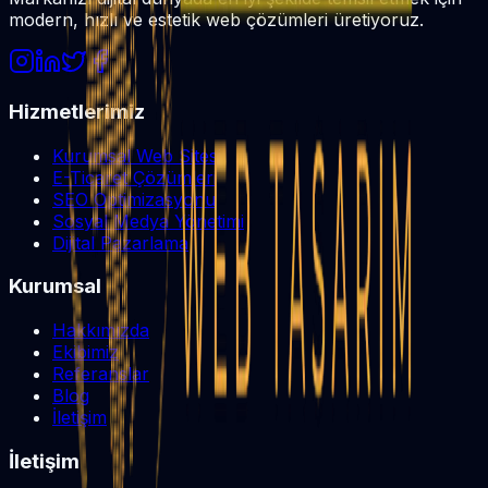
modern, hızlı ve estetik web çözümleri üretiyoruz.
Hizmetlerimiz
Kurumsal Web Sitesi
E-Ticaret Çözümleri
SEO Optimizasyonu
Sosyal Medya Yönetimi
Dijital Pazarlama
Kurumsal
Hakkımızda
Ekibimiz
Referanslar
Blog
İletişim
İletişim