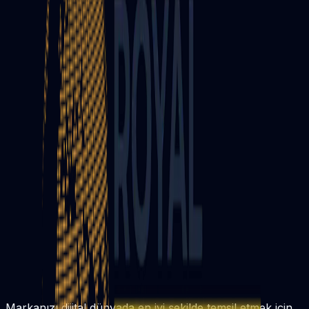
Markanızı dijital dünyada en iyi şekilde temsil etmek için