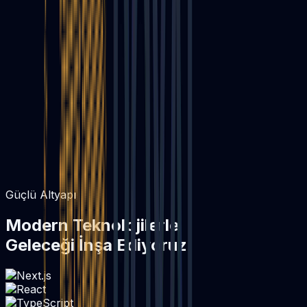
0
3
0
4
Güçlü Altyapı
Modern Teknolojilerle
Geleceği İnşa Ediyoruz