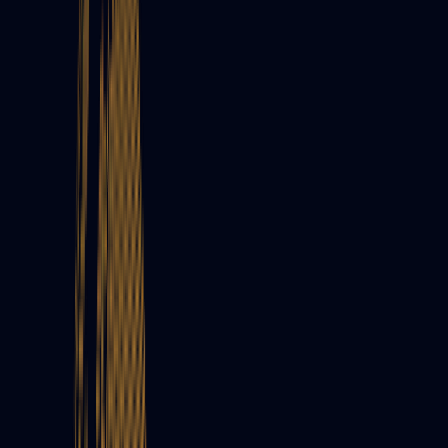
SEO & Teknik Optimizasyon
Arama motorlarında üst sıralarda yer almanız için web
sitenizi teknik ve içeriksel olarak optimize ediyoruz.
Grafik & Tasarım Hizmetleri
Marka kimliğinizi yansıtan yaratıcı tasarımlarla akılda
kalıcılığınızı artırıyoruz.
Sosyal Medya Yönetimi
Markanızın sosyal medyadaki sesini güçlendiriyor, takipçi
kitlenizi ve etkileşiminizi artırıyoruz.