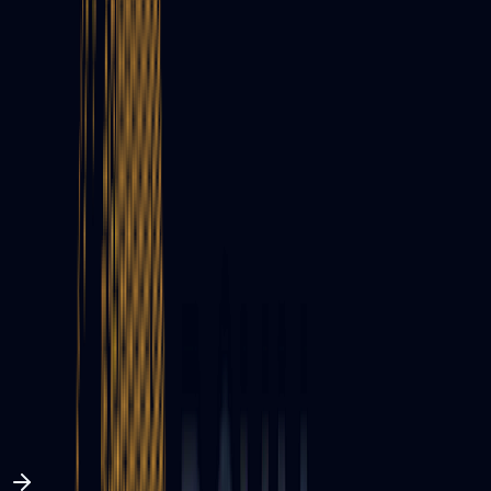
Sunucu & Teknik Altyapı
Web siteleriniz ve uygulamalarınız için yüksek
performanslı ve güvenli sunucu çözümleri sunuyoruz.
Google ADS Danışmanlığı
Google reklamlarıyla potansiyel müşterilerinize tam
zamanında ulaşın ve satışlarınızı artırın.